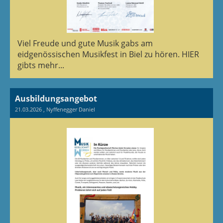
Viel Freude und gute Musik gabs am
eidgenössischen Musikfest in Biel zu hören. HIER
gibts mehr...
Ausbildungsangebot
21.03.2026
, Nyffenegger Daniel