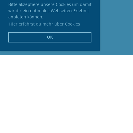
Bitte akzeptiere unsere Cookies um damit
wir dir ein optimales Webseiten-Erlebnis
anbieten können.
Hier erfährst du mehr über Cookies
OK
© MG Worben