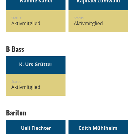
Nadine Känel
Raphael Zumwald
Status
Status
Aktivmitglied
Aktivmitglied
B Bass
K. Urs Grütter
Status
Aktivmitglied
Bariton
Ueli Fiechter
Edith Mühlheim