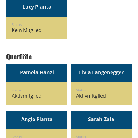
Lucy Pianta
Status
Kein Mitglied
Querflöte
Pamela Hänzi
Livia Langenegger
Status
Status
Aktivmitglied
Aktivmitglied
Angie Pianta
Sarah Zala
Status
Status