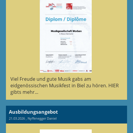
Viel Freude und gute Musik gabs am
eidgenössischen Musikfest in Biel zu hören. HIER
gibts mehr...
Ausbildungsangebot
21.03.2026
, Nyffenegger Daniel