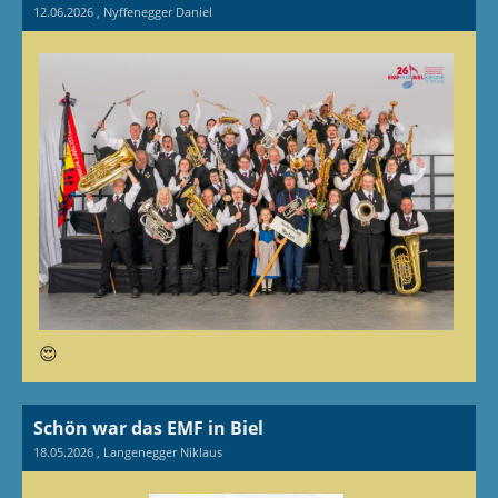
12.06.2026
, Nyffenegger Daniel
😍
Schön war das EMF in Biel
18.05.2026
, Langenegger Niklaus